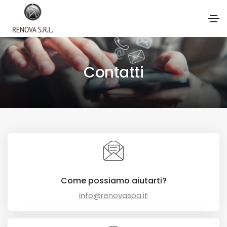
Contatti
Come possiamo aiutarti?
info@renovaspa.it