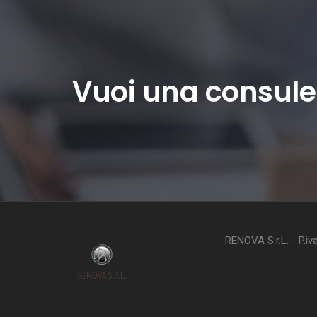
Vuoi una consule
RENOVA S.r.L. - P.i