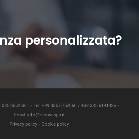
nza personalizzata?
va 03523620361 - Tel: +39 335 6752060 / +39 335 6141426 -
Email: info@renovaspa.it
Privacy policy
-
Cookie policy