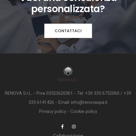
personalizzata?
CONTATTACI
RENOVA S.r.L. - P.iva 03523620361 - Tel: +39 335 6752060 / +39
335 6141426 - Email: info@renovaspa.it
Privacy policy
-
Cookie policy
Collaborazione